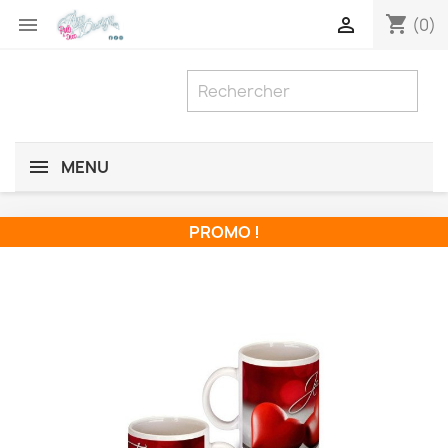
shopping_cart


(0)
MENU
PROMO !