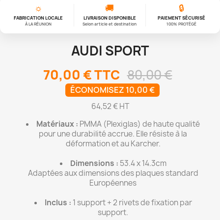
☼
🚚
🔒
FABRICATION LOCALE
LIVRAISON DISPONIBLE
PAIEMENT SÉCURISÉ
À LA RÉUNION
Selon article et destination
100% PROTÉGÉ
AUDI SPORT
70,00 €
TTC
80,00 €
ÉCONOMISEZ 10,00 €
64,52 € HT
Matériaux :
PMMA (Plexiglas) de haute qualité
pour une durabilité accrue. Elle résiste à la
déformation et au Karcher.
Dimensions :
53.4 x 14.3cm
Adaptées aux dimensions des plaques standard
Européennes
Inclus :
1 support + 2 rivets de fixation par
support.