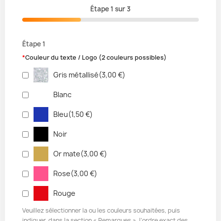
Étape
1
sur
3
Étape 1
*
Couleur du texte / Logo (2 couleurs possibles)
Gris métallisé
(
3,00 €
)
Blanc
Bleu
(
1,50 €
)
Noir
Or mate
(
3,00 €
)
Rose
(
3,00 €
)
Rouge
Veuillez sélectionner la ou les couleurs souhaitées, puis
indiquer, dans la section « Remarques », l’ordre exact des