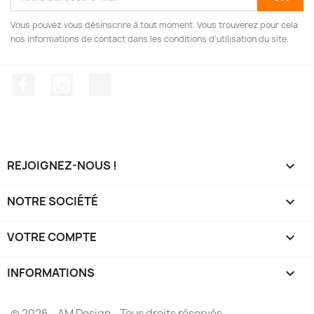
Vous pouvez vous désinscrire à tout moment. Vous trouverez pour cela
nos informations de contact dans les conditions d'utilisation du site.
Facebook
Instagram
TikTok
REJOIGNEZ-NOUS !

NOTRE SOCIÉTÉ

VOTRE COMPTE

INFORMATIONS
keyboard_arrow_down
© 2026 - AM Design - Tous droits réservés.