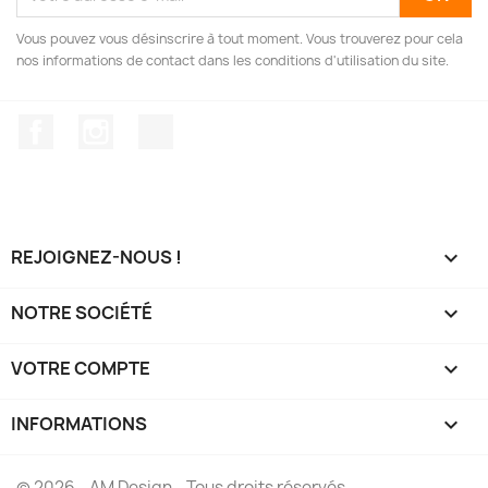
Vous pouvez vous désinscrire à tout moment. Vous trouverez pour cela
nos informations de contact dans les conditions d'utilisation du site.
Facebook
Instagram
TikTok
REJOIGNEZ-NOUS !

NOTRE SOCIÉTÉ

VOTRE COMPTE

INFORMATIONS
keyboard_arrow_down
© 2026 - AM Design - Tous droits réservés.