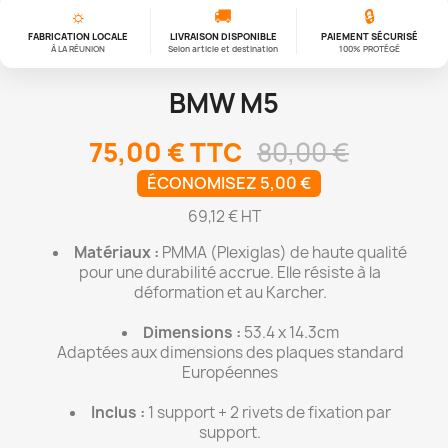
☼
🚚
🔒
FABRICATION LOCALE
LIVRAISON DISPONIBLE
PAIEMENT SÉCURISÉ
À LA RÉUNION
Selon article et destination
100% PROTÉGÉ
BMW M5
75,00 €
TTC
80,00 €
ÉCONOMISEZ 5,00 €
69,12 € HT
Matériaux :
PMMA (Plexiglas) de haute qualité
pour une durabilité accrue. Elle résiste à la
déformation et au Karcher.
Dimensions :
53.4 x 14.3cm
Adaptées aux dimensions des plaques standard
Européennes
Inclus :
1 support + 2 rivets de fixation par
support.