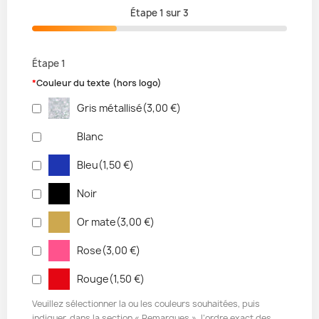
Étape
1
sur
3
Étape 1
*
Couleur du texte (hors logo)
Gris métallisé
(
3,00 €
)
Blanc
Bleu
(
1,50 €
)
Noir
Or mate
(
3,00 €
)
Rose
(
3,00 €
)
Rouge
(
1,50 €
)
Veuillez sélectionner la ou les couleurs souhaitées, puis
indiquer, dans la section « Remarques », l’ordre exact des