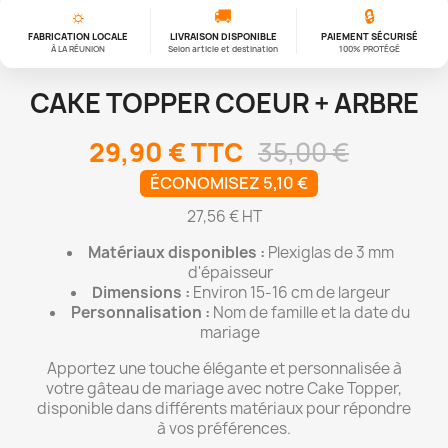
☼
🚚
🔒
FABRICATION LOCALE
LIVRAISON DISPONIBLE
PAIEMENT SÉCURISÉ
À LA RÉUNION
Selon article et destination
100% PROTÉGÉ
CAKE TOPPER COEUR + ARBRE
29,90 €
TTC
35,00 €
ÉCONOMISEZ 5,10 €
27,56 € HT
Matériaux disponibles :
Plexiglas de 3 mm
d'épaisseur
Dimensions :
Environ 15-16 cm de largeur
Personnalisation :
Nom de famille et la date du
mariage
Apportez une touche élégante et personnalisée à
votre gâteau de mariage avec notre Cake Topper,
disponible dans différents matériaux pour répondre
à vos préférences.