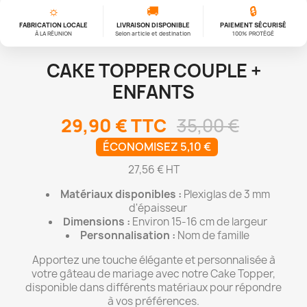
☼
🚚
🔒
FABRICATION LOCALE
LIVRAISON DISPONIBLE
PAIEMENT SÉCURISÉ
À LA RÉUNION
Selon article et destination
100% PROTÉGÉ
CAKE TOPPER COUPLE +
ENFANTS
29,90 €
TTC
35,00 €
ÉCONOMISEZ 5,10 €
27,56 € HT
Matériaux disponibles :
Plexiglas de 3 mm
d'épaisseur
Dimensions :
Environ 15-16 cm de largeur
Personnalisation :
Nom de famille
Apportez une touche élégante et personnalisée à
votre gâteau de mariage avec notre Cake Topper,
disponible dans différents matériaux pour répondre
à vos préférences.