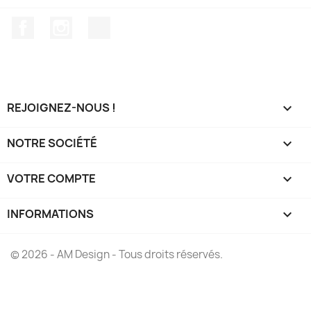
Facebook
Instagram
TikTok
REJOIGNEZ-NOUS !

NOTRE SOCIÉTÉ

VOTRE COMPTE

INFORMATIONS
keyboard_arrow_down
© 2026 - AM Design - Tous droits réservés.