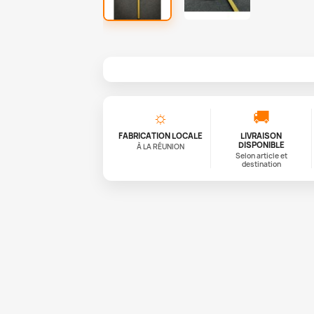
☼
🚚
FABRICATION LOCALE
LIVRAISON
DISPONIBLE
À LA RÉUNION
Selon article et
destination