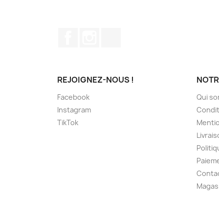
Facebook
Instagram
TikTok
REJOIGNEZ-NOUS !
NOTR
Facebook
Qui s
Instagram
Condit
TikTok
Mentio
Livrai
Politiq
Paieme
Conta
Magas