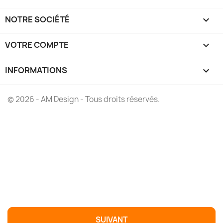
NOTRE SOCIÉTÉ

VOTRE COMPTE

INFORMATIONS
keyboard_arrow_down
© 2026 - AM Design - Tous droits réservés.

AJOUTER AU PANIER
SUIVANT