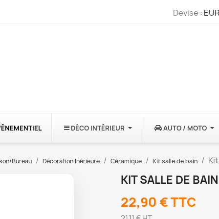
Devise :
EUR
VÈNEMENTIEL
DÉCO INTÉRIEUR
AUTO / MOTO
Kit
son/Bureau
Décoration Inérieure
Céramique
Kit salle de bain
KIT SALLE DE BAIN
22,90 €
TTC
21,11 € HT