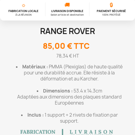
☼
🚚
🔒
FABRICATION LOCALE
LIVRAISON DISPONIBLE
PAIEMENT SÉCURISÉ
À LA RÉUNION
Selon article et destination
100% PROTÉGÉ
RANGE ROVER
85,00 €
TTC
78,34 € HT
Matériaux :
PMMA (Plexiglas) de haute qualité
pour une durabilité accrue. Elle résiste à la
déformation et au Karcher.
Dimensions :
53.4 x 14.3cm
Adaptées aux dimensions des plaques standard
Européennes
Inclus :
1 support + 2 rivets de fixation par
support.