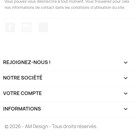
Vous pouvez vous désinscrire à tout moment. Vous trouverez pour cela
nos informations de contact dans les conditions d'utilisation du site.
Facebook
Instagram
TikTok
REJOIGNEZ-NOUS !

NOTRE SOCIÉTÉ

VOTRE COMPTE

INFORMATIONS
keyboard_arrow_down
© 2026 - AM Design - Tous droits réservés.