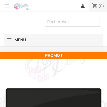
shopping_cart


(0)
MENU
PROMO !