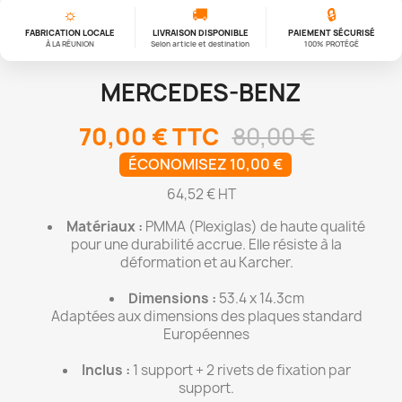
☼
🚚
🔒
FABRICATION LOCALE
LIVRAISON DISPONIBLE
PAIEMENT SÉCURISÉ
À LA RÉUNION
Selon article et destination
100% PROTÉGÉ
MERCEDES-BENZ
70,00 €
TTC
80,00 €
ÉCONOMISEZ 10,00 €
64,52 € HT
Matériaux :
PMMA (Plexiglas) de haute qualité
pour une durabilité accrue. Elle résiste à la
déformation et au Karcher.
Dimensions :
53.4 x 14.3cm
Adaptées aux dimensions des plaques standard
Européennes
Inclus :
1 support + 2 rivets de fixation par
support.