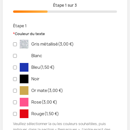
Étape
1
sur
3
Étape 1
*
Couleur du texte
Gris métallisé
(
3,00 €
)
Blanc
Bleu
(
1,50 €
)
Noir
Or mate
(
3,00 €
)
Rose
(
3,00 €
)
Rouge
(
1,50 €
)
Veuillez sélectionner la ou les couleurs souhaitées, puis
indiquer, dans la section « Remarques », l’ordre exact des