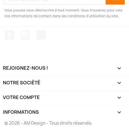
Vous pouvez vous désinscrire à tout moment. Vous trouverez pour cela
nos informations de contact dans les conditions d'utilisation du site.
Facebook
Instagram
TikTok
REJOIGNEZ-NOUS !

NOTRE SOCIÉTÉ

VOTRE COMPTE

INFORMATIONS
keyboard_arrow_down
© 2026 - AM Design - Tous droits réservés.