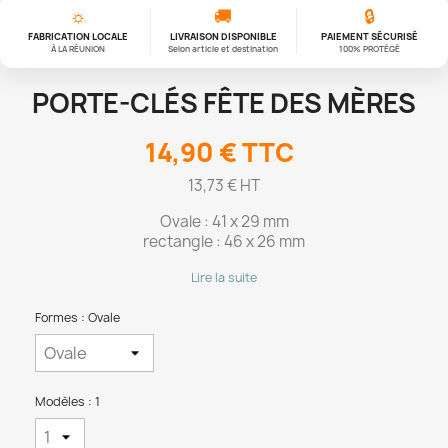
☼
🚚
🔒
FABRICATION LOCALE
LIVRAISON DISPONIBLE
PAIEMENT SÉCURISÉ
À LA RÉUNION
Selon article et destination
100% PROTÉGÉ
PORTE-CLÉS FÊTE DES MÈRES
14,90 €
TTC
13,73 € HT
Ovale : 41 x 29 mm
rectangle : 46 x 26 mm
Lire la suite
Formes : Ovale
Modèles : 1