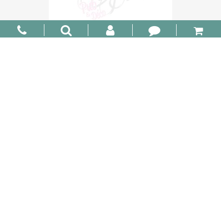
Range Rover
85,00 €
PROMO !