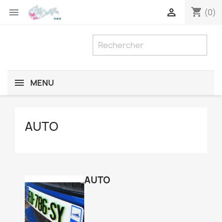
shopping_cart


(0)
MENU
AUTO
AUTO