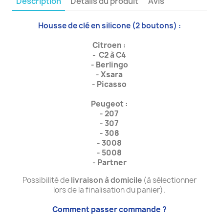
Description
Détails du produit
Avis
Housse de clé en silicone (2 boutons) :
Citroen :
-
C2 à C4
-
Berlingo
-
Xsara
-
Picasso
Peugeot :
- 207
-
307
-
308
-
3008
-
5008
-
Partner
Possibilité de
livraison à domicile
(à sélectionner
lors de la finalisation du panier).
Comment passer commande ?