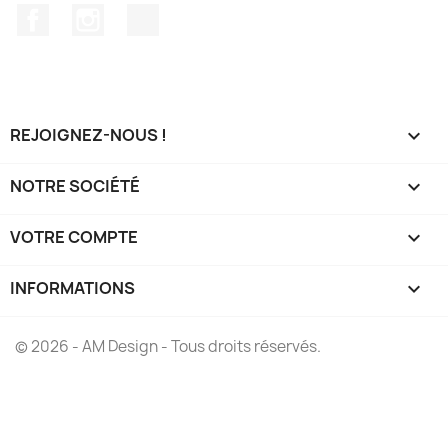
Facebook
Instagram
TikTok
REJOIGNEZ-NOUS !

NOTRE SOCIÉTÉ

VOTRE COMPTE

INFORMATIONS
keyboard_arrow_down
© 2026 - AM Design - Tous droits réservés.