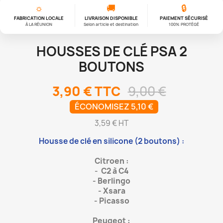
☼
🚚
🔒
FABRICATION LOCALE
LIVRAISON DISPONIBLE
PAIEMENT SÉCURISÉ
À LA RÉUNION
Selon article et destination
100% PROTÉGÉ
HOUSSES DE CLÉ PSA 2
BOUTONS
3,90 €
TTC
9,00 €
ÉCONOMISEZ 5,10 €
3,59 € HT
Housse de clé en silicone (2 boutons) :
Citroen :
-
C2 à C4
-
Berlingo
-
Xsara
-
Picasso
Peugeot :