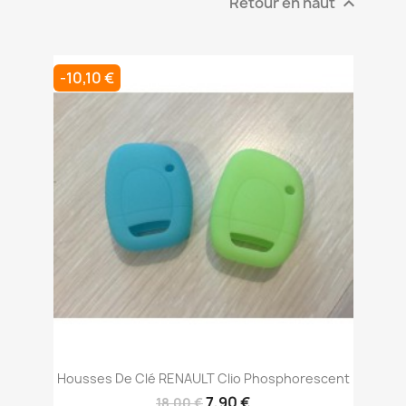
Retour en haut

-10,10 €
Housses De Clé RENAULT Clio Phosphorescent
7,90 €
18,00 €