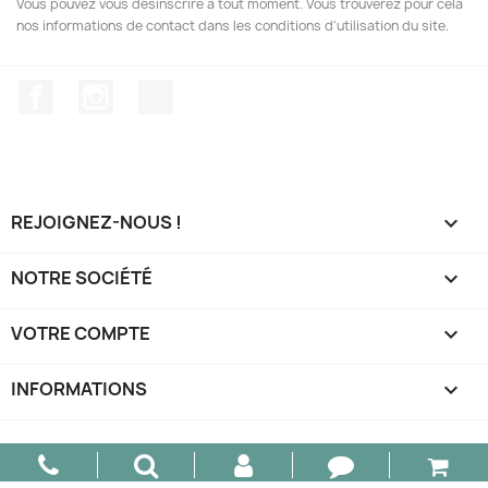
Vous pouvez vous désinscrire à tout moment. Vous trouverez pour cela
nos informations de contact dans les conditions d'utilisation du site.
Facebook
Instagram
TikTok
REJOIGNEZ-NOUS !

NOTRE SOCIÉTÉ

VOTRE COMPTE

INFORMATIONS
keyboard_arrow_down
© 2026 - AM Design - Tous droits réservés.