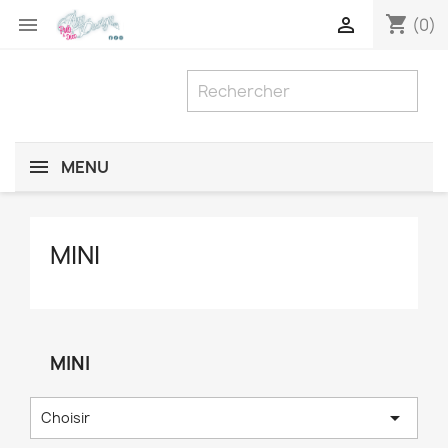
shopping_cart


(0)
MENU
MINI
MINI

Choisir