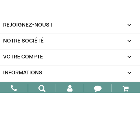
REJOIGNEZ-NOUS !

NOTRE SOCIÉTÉ

VOTRE COMPTE

INFORMATIONS
keyboard_arrow_down
© 2026 - AM Design - Tous droits réservés.