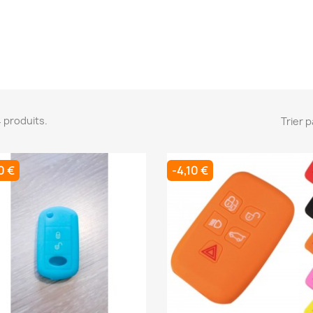
 4 produits.
Trier p
0 €
-4,10 €