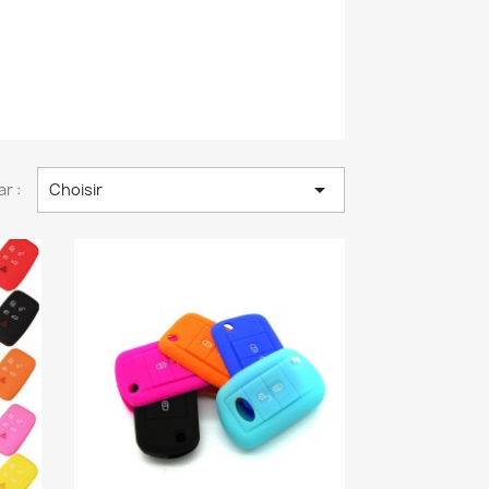

ar :
Choisir