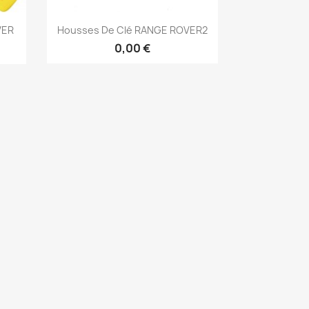
Aperçu rapide

VER
Housses De Clé RANGE ROVER2
0,00 €