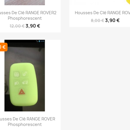
Aperçu rapide
Aperçu rapide


usses De Clé RANGE ROVER2
Housses De Clé RANGE RO
Phosphorescent
3,90 €
8,00 €
3,90 €
12,00 €
0 €
Aperçu rapide

usses De Clé RANGE ROVER
Phosphorescent