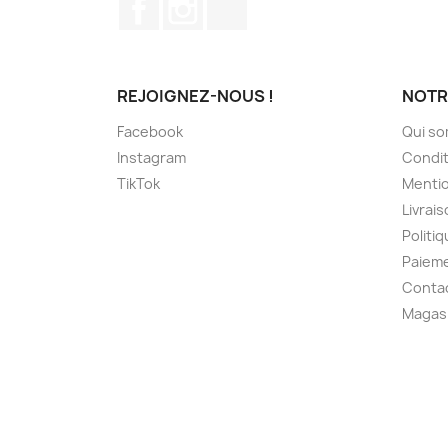
Facebook
Instagram
TikTok
REJOIGNEZ-NOUS !
NOTR
Facebook
Qui s
Instagram
Condit
TikTok
Mentio
Livrai
Politiq
Paieme
Conta
Magas