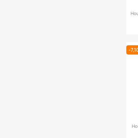
Ho
-7,1
Ho