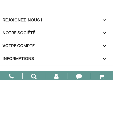
REJOIGNEZ-NOUS !

NOTRE SOCIÉTÉ

VOTRE COMPTE

INFORMATIONS
keyboard_arrow_down
© 2026 - AM Design - Tous droits réservés.