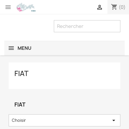
shopping_cart


(0)
MENU
FIAT
FIAT

Choisir