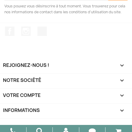
Vous pouvez vous désinscrire à tout moment. Vous trouverez pour cela
nos informations de contact dans les conditions d'utilisation du site.
Facebook
Instagram
TikTok
REJOIGNEZ-NOUS !

NOTRE SOCIÉTÉ

VOTRE COMPTE

INFORMATIONS
keyboard_arrow_down
© 2026 - AM Design - Tous droits réservés.