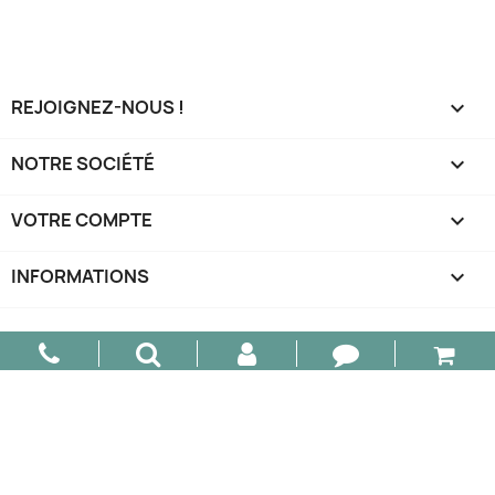
REJOIGNEZ-NOUS !

NOTRE SOCIÉTÉ

VOTRE COMPTE

INFORMATIONS
keyboard_arrow_down
© 2026 - AM Design - Tous droits réservés.