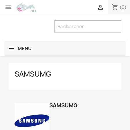
shopping_cart


(0)
MENU
SAMSUMG
SAMSUMG