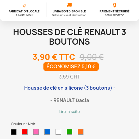
☼
🚚
🔒
FABRICATION LOCALE
LIVRAISON DISPONIBLE
PAIEMENT SÉCURISÉ
À LA RÉUNION
Selon article et destination
100% PROTÉGÉ
HOUSSES DE CLÉ RENAULT 3
BOUTONS
3,90 €
TTC
9,00 €
ÉCONOMISEZ 5,10 €
3,59 € HT
Housse de clé en silicone (3 boutons) :
-
RENAULT Dacia
Lire la suite
Couleur : Noir
Rouge
Rose
Bleu
Blanc
Vert
Orange
Noir