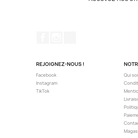
Facebook
Instagram
TikTok
REJOIGNEZ-NOUS !
NOTR
Facebook
Qui s
Instagram
Condit
TikTok
Mentio
Livrai
Politiq
Paieme
Conta
Magas