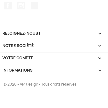
Facebook
Instagram
TikTok
REJOIGNEZ-NOUS !

NOTRE SOCIÉTÉ

VOTRE COMPTE

INFORMATIONS
keyboard_arrow_down
© 2026 - AM Design - Tous droits réservés.