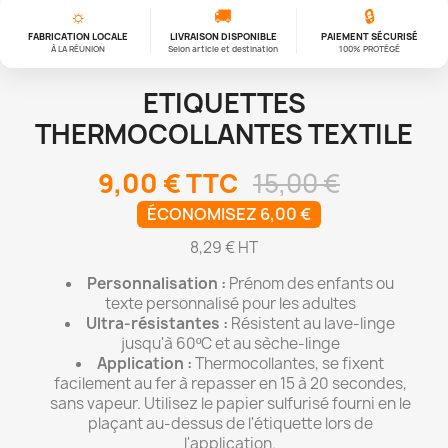
☼
🚚
🔒
FABRICATION LOCALE
LIVRAISON DISPONIBLE
PAIEMENT SÉCURISÉ
À LA RÉUNION
Selon article et destination
100% PROTÉGÉ
ETIQUETTES
THERMOCOLLANTES TEXTILE
9,00 €
TTC
15,00 €
ÉCONOMISEZ 6,00 €
8,29 € HT
Personnalisation :
Prénom des enfants ou
texte personnalisé pour les adultes
Ultra-résistantes :
Résistent au lave-linge
jusqu'à 60ºC et au sèche-linge
Application :
Thermocollantes, se fixent
facilement au fer à repasser en 15 à 20 secondes,
sans vapeur. Utilisez le papier sulfurisé fourni en le
plaçant au-dessus de l'étiquette lors de
l'application.