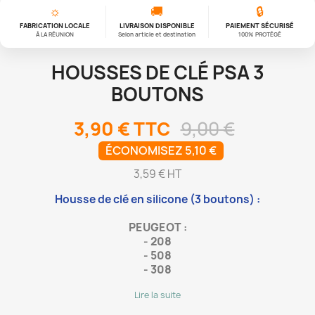
☼
🚚
🔒
FABRICATION LOCALE
LIVRAISON DISPONIBLE
PAIEMENT SÉCURISÉ
À LA RÉUNION
Selon article et destination
100% PROTÉGÉ
HOUSSES DE CLÉ PSA 3
BOUTONS
3,90 €
TTC
9,00 €
ÉCONOMISEZ 5,10 €
3,59 € HT
Housse de clé en silicone (3 boutons) :
PEUGEOT
:
-
208
-
508
-
308
Lire la suite