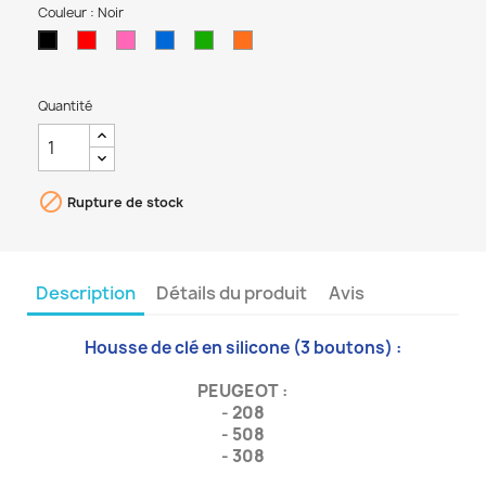
Couleur : Noir
Rouge
Rose
Bleu
Vert
Orange
Noir
Quantité

Rupture de stock
Description
Détails du produit
Avis
Housse de clé en silicone (3 boutons) :
PEUGEOT
:
-
208
-
508
-
308