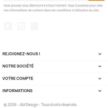
Vous pouvez vous désinscrire à tout moment. Vous trouverez pour cela
nos informations de contact dans les conditions d'utilisation du site.
Facebook
Instagram
TikTok
REJOIGNEZ-NOUS !

NOTRE SOCIÉTÉ

VOTRE COMPTE

INFORMATIONS
keyboard_arrow_down
© 2026 - AM Design - Tous droits réservés.