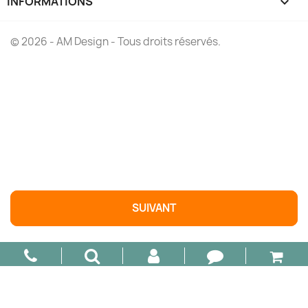
INFORMATIONS
keyboard_arrow_down
© 2026 - AM Design - Tous droits réservés.

AJOUTER AU PANIER
SUIVANT