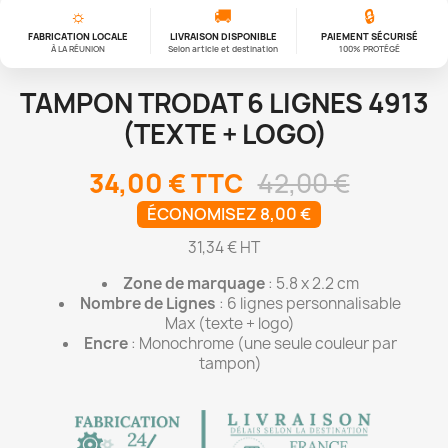
☼
🚚
🔒
FABRICATION LOCALE
LIVRAISON DISPONIBLE
PAIEMENT SÉCURISÉ
À LA RÉUNION
Selon article et destination
100% PROTÉGÉ
TAMPON TRODAT 6 LIGNES 4913
(TEXTE + LOGO)
34,00 €
TTC
42,00 €
ÉCONOMISEZ 8,00 €
31,34 € HT
Zone de marquage
: 5.8 x 2.2 cm
Nombre de Lignes
: 6 lignes personnalisable
Max (texte + logo)
Encre
: Monochrome (une seule couleur par
tampon)