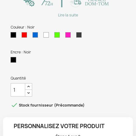
Lire la suite
Couleur : Noir
Rouge
Bleu
Blanc
Vert
Fushia
Gris
Noir
clair
Encre : Noir
Noir
Quantité

Stock fournisseur (Précommande)
PERSONNALISEZ VOTRE PRODUIT