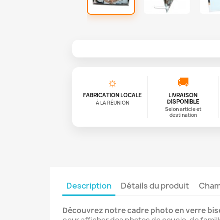
☼
🚚
FABRICATION LOCALE
LIVRAISON
DISPONIBLE
À LA RÉUNION
Selon article et
destination
Description
Détails du produit
Champ
Découvrez notre cadre photo en verre bi