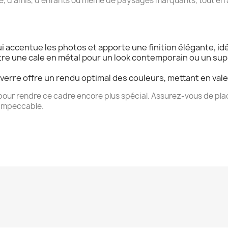
lle, d'amis, d'enfants ou même de paysages marquants, tout en 
ui accentue les photos et apporte une finition élégante, idé
tre une cale en métal pour un look contemporain ou un sup
 verre offre un rendu optimal des couleurs, mettant en val
pour rendre ce cadre encore plus spécial. Assurez-vous de pla
 impeccable.