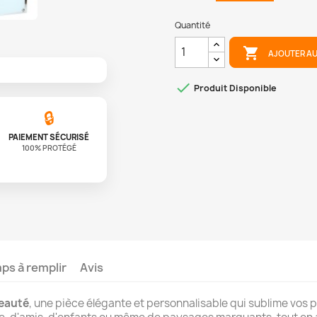
Quantité

AJOUTER AU

Produit Disponible
🔒
PAIEMENT SÉCURISÉ
100% PROTÉGÉ
s à remplir
Avis
seauté
, une pièce élégante et personnalisable qui sublime vos 